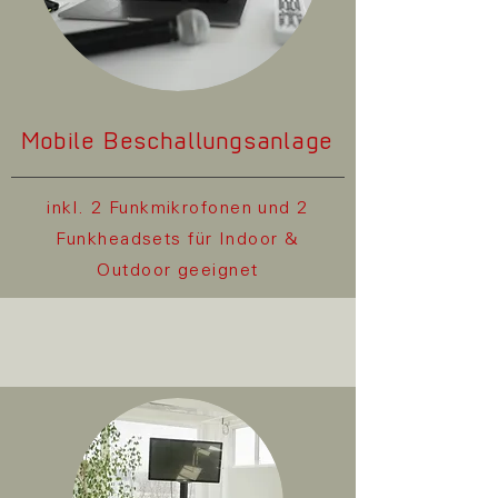
Mobile
Beschallungsanlage
inkl. 2 Funkmikrofonen und 2
Funkheadsets für Indoor &
Outdoor geeignet