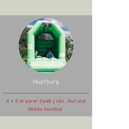
Hüpfburg
4 x 3 m purer Spaß | inkl. Auf und
Abbau buchbar