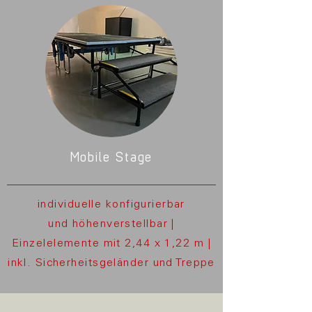
Mobile Stage
individuelle konfigurierbar
und
höhenverstellbar |
Einzelelemente mit 2,44 x 1,22 m |
inkl. Sicherheitsgeländer und Treppe