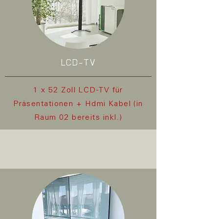
LCD-TV
1 x 52 Zoll LCD-TV für
Präsentationen + Hdmi Kabel (in
Raum 02 bereits inkl.)